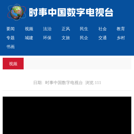
要闻
视频
法治
正风
民生
社会
教育
专题
城建
环保
文旅
民企
交通
乡村
书画
视频
日期: 时事中国数字电视台 浏览:111