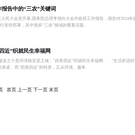
作报告中的“三农”关键词
在人民大会堂开幕,国务院总理李强向大会作政府工作报告，报告对2024年
安排部署，其中很多“三农”领域的重要话题...
四近”织就民生幸福网
列报道之十贵州清镇宜居之城：“四美四近”织就民生幸福网 “生活舒适的
承诺。而“四美四近”的特质，正从环境、服务...
页 首页 上一页 下一页 末页