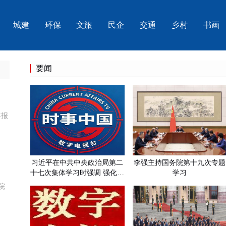
城建
环保
文旅
民企
交通
乡村
书画
要闻
年报
习近平在中共中央政治局第二
李强主持国务院第十九次专题
十七次集体学习时强调 强化政
学习
治引领 深化创新发展 高质量
院
推进国防和军队现代