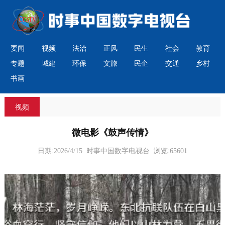
要闻
视频
法治
正风
民生
社会
教育
专题
城建
环保
文旅
民企
交通
乡村
书画
视频
微电影《鼓声传情》
日期:2026/4/15 时事中国数字电视台 浏览:65601