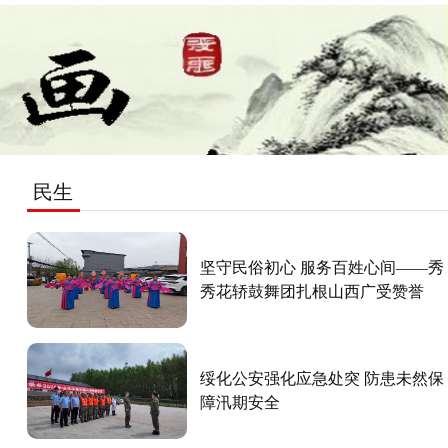
“无我”，不仅是总书记对自己的要求，更承
宣传部长王振磊等参加仪式。
载了他对1.01286亿名中国共产党党员的殷切期
望。深藏功名60多年的老英雄张富清、在毛乌素
筑起百里“绿色长城”的治沙英雄石光银、将生命
定格在扶贫路上的驻村第一书记黄文秀……总书
记常常提及这些淡泊名利、甘于奉献的优秀共产
党员的事迹。他希望全体党员向他们学习，“以
为民造福的实际行动诠释共产党人‘我将无我、
民生
不负人民’的崇高情怀”。 总监制丨骆红秉
魏驱虎 监 制丨李绍飞 王敬东 主 编
丨李璇 策 划丨蔡纯琳 剪 辑丨吕媛
坚守民俗初心 服务百姓心间——秀
媛 视 觉丨颜妮 校 对丨孟利铮 李丹
秀花轿鼓舞团扎根山西广受赞誉
李雪菲 闫田田 梁雅琴 毛长志 出 品丨中
央广播电视总台央视网
绥化公安强化应急处突 防患未然保
障汛期安全