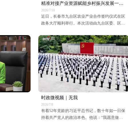
精准对接产业资源赋能乡村振兴发展一一九台区举行农业产业合作签约仪式
2026/7/18
近日，长春市九台区农业产业合作签约仪式在区
政务大厅顺利举行。本次活动由九台区委、区政
府统筹部署，区工商联牵头组织，通过政企精准
对接、产学研深度合作，助力区域现代农业转型
升级，赋能乡村全面振兴。活动中，与会女亡用
线平十业但培口人也统志木1幼口利用、农业再
生资源回收、绿色低碳农业发展、科技项目落
地、人才技术赋能等重点领域深入交流，达成多
项合作共识并完成现场签约。吉林省农业再生资
源商会及院士专家工作站将充分发挥技术、人
才、平台、资源优势，为九台区农业产业升级、
项目孵化、技术落地提供全方位支撑，补齐区域
时政微视频｜无我
农业循环经济发展短板。 九台区工商联党组书
2026/7/8
记焦明玉、副主任孙梓恒，区经济运行局副局长
有着52年党龄的习近平总书记，数十年如一日保
袁明华出席活动。吉林省农业再生资源商会会长
持着共产党人的政治本色。他说：“我愿意做到
刘青华，专家张锦川，律所主任张岩岩，商会副
一个‘无我’的状态，为中国的发展奉献自己。”
会长殷中喜、郭长军，企业负责人刘成铭，商会