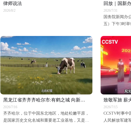
律师说法
2026/8/2
2026/7/31
国务院新闻办公
五）下午3时举
闻发布会，请
快推动“十五五
关情况，并答
黑龙江省齐齐齐哈尔市:有鹤之城 向新而生，以实干奔赴新程
2026/7/16
2026/7/15
齐齐哈尔，位于中国东北地区，地处松嫩平原，
CCSTV时事
是国家历史文化名城和重要老工业基地，又是黑
人民解放军建军
龙江省西部地区的政治、经济、文化和交通中
役军人优良作