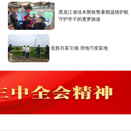
黑龙江省佳木斯铁警暑期温情护航
守护学子的逐梦旅途
党群共富引领 涝地巧变富地