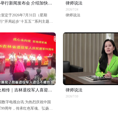
回放｜国新办举行新闻发布会 介绍加快推动“十五五”时期退役军人工作高质量发展有关情况
律师说法
2026/7/24
室定于2026年7月31日（星期
律师说法
行“开局起步‘十五五’”系列主题新
退役军人事务部部长裴金佳介绍加
”时期退役军人工作高质量发展有
记者问。
致敬军旅 薪火相传｜吉林退役军人喜迎建军99周年文艺汇演圆满举办
律师说法
2026/7/10
中国数字电视台讯:为热烈庆祝中国
99周年，传承红色军魂、弘扬退
风，近日，吉林省退役军人庆八一