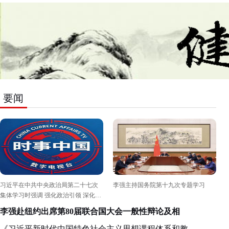
心。齐齐哈尔是达斡尔语“天然牧场”之意，因境
文艺汇演隆重举行。 本次活动由C
内栖息世界珍禽丹顶鹤，又称 “鹤城”，还有中
东北三省工作
国绿色食品之都、国际烤肉美食之都等称号，是
络总站、省军
国家重要的商品粮基地、畜牧业基地和生态旅游
鼎力支持。活
目的地城市，国家“一带一路”节点城市。从生态
全国最美退役
风光、千年文脉、市井烟火，产业升级的脉络徐
型及关爱老兵
徐铺陈。从灵鹤栖居的生态画卷，到薪火相传的
人李华明、王宝臣等。 汇演
匠心坚守，到动能澎湃的创新浪潮，用温情讲述
味浓厚。《强
要闻
城市变迁，生动诠释以文化凝聚力量，以创意赋
拔、气势如虹
能产业，以实干奔赴新程的发展之路。
梦》深情嘹亮
军模走秀、原
番上演，深情歌
中，相关负责
未来。本次汇
褪色、退役不
习近平在中共中央政治局第二十七次
李强主持国务院第十九次专题学习
量，厚植了拥
集体学习时强调 强化政治引领 深化创
新发展 高质量推进国防和军队现代
李强赴纽约出席第80届联合国大会一般性辩论及相
《习近平新时代中国特色社会主义思想课程体系和教