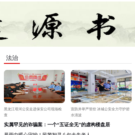
CTV爱华春晚
中心主办，吉林省退役军人创业联
创联盟承办，多家单位及爱心企业
动汇聚王振磊、杨顺田、娄廷强等
军人，白晓、刘茂林学雷锋先进典
模范程永祥、杨松成，优秀退役军
节目精彩纷呈、军
军战歌》《咱当兵的人》军姿挺
法治
；独唱《小白杨》《我们的中国
；合唱《共筑中国梦》《领航》、
创模舞、松原特色二人转等节目轮
颂军旅岁月与家国情怀。 活动
人先后致辞，致敬老兵、寄语奋进
演充分展现了我省退役军人退伍不
退志的精神风貌，凝聚了军创力
黑龙江塔河公安走进保安公司现场检
宣防并举严管控 冰城公安全力守护碧
军爱国的浓厚氛围。
查
水清波
实属罕见的诈骗案：一个“五证全无”的虚构楼盘居
暴雨中暖心守护！民警智寻八旬走失老人