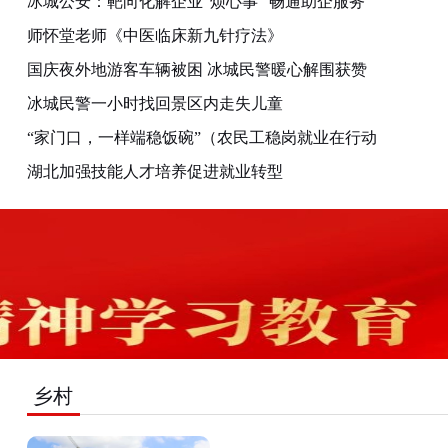
冰城公安：靶向化解企业“烦心事” 畅通助企服务
师怀堂老师《中医临床新九针疗法》
国庆夜外地游客车辆被困 冰城民警暖心解围获赞
冰城民警一小时找回景区内走失儿童
“家门口，一样端稳饭碗”（农民工稳岗就业在行动
湖北加强技能人才培养促进就业转型
乡村