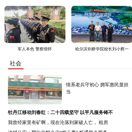
军人本色 警察情怀
哈尔滨剑桥学院校长刘小辉一
社会
情系老兵守初心 拥军惠民显担
当
牡丹江移动刘春红：二十四载坚守 以平凡服务铸不
我曾经家里有矿啊，现在沦落到家破人亡， 租房